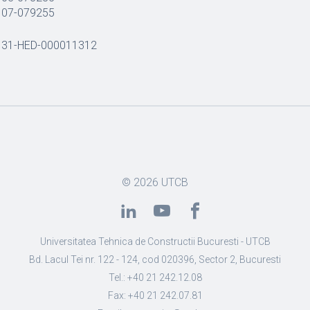
107-079255
131-HED-000011312
© 2026
UTCB
Universitatea Tehnica de Constructii Bucuresti - UTCB
Bd. Lacul Tei nr. 122 - 124, cod 020396, Sector 2, Bucuresti
Tel.: +40 21 242.12.08
Fax: +40 21 242.07.81