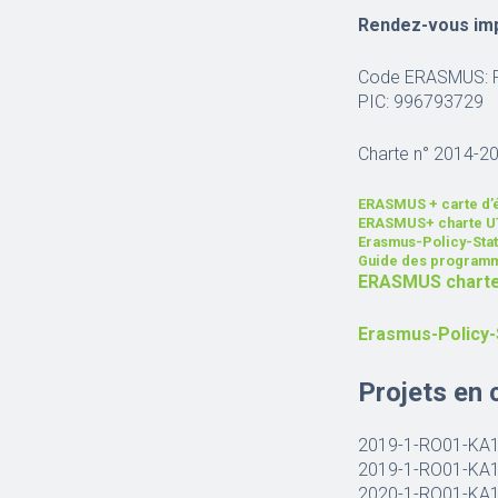
Rendez-vous imp
Code ERASMUS: 
PIC: 996793729
Charte n° 2014-
ERASMUS + carte d’é
ERASMUS+ charte U
Erasmus-Policy-St
Guide des program
ERASMUS charte
Erasmus-Policy
Projets en 
2019-1-RO01-KA
2019-1-RO01-KA
2020-1-RO01-KA