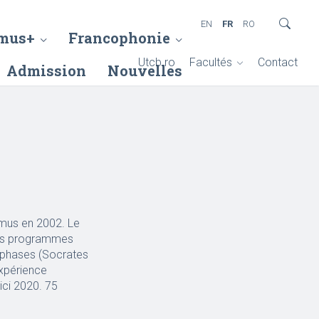
EN
FR
RO
mus+
Francophonie
Utcb.ro
Facultés
Contact
Admission
Nouvelles
smus en 2002. Le
des programmes
 phases (Socrates
expérience
ici 2020. 75