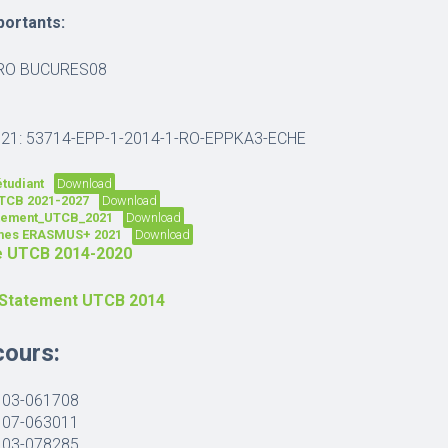
ortants:
RO BUCURES08
2021: 53714-EPP-1-2014-1-RO-EPPKA3-ECHE
tudiant
Download
TCB 2021-2027
Download
atement_UTCB_2021
Download
mes ERASMUS+ 2021
Download
 UTCB 2014-2020
-Statement UTCB 2014
cours:
103-061708
107-063011
103-078285