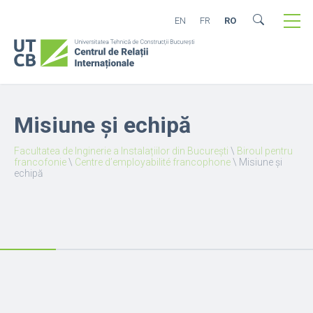
EN
FR
RO
Misiune și echipă
Facultatea de Inginerie a Instalațiilor din București
\
Biroul pentru
francofonie
\
Centre d’employabilité francophone
\
Misiune și
echipă