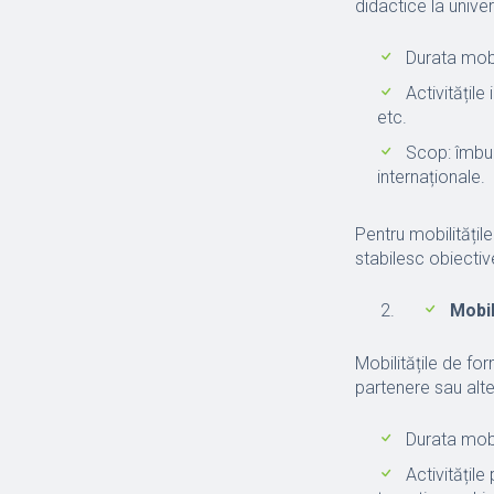
didactice la unive
Durata mobili
Activitățile
etc.
Scop: îmbun
internaționale.
Pentru mobilități
stabilesc obiective
Mobil
Mobilitățile de for
partenere sau alte 
Durata mobili
Activitățil