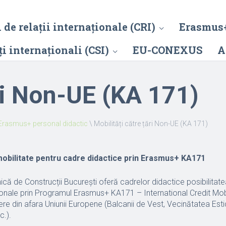
 de relații internaționale (CRI)
Erasmus
i internaționali (CSI)
EU-CONEXUS
A
ări Non-UE (KA 171)
Erasmus+ personal didactic
\
Mobilități către țări Non-UE (KA 171)
mobilitate pentru cadre didactice prin Erasmus+ KA171
ică de Construcții București oferă cadrelor didactice posibilitate
ționale prin Programul Erasmus+ KA171 – International Credit Mobi
nere din afara Uniunii Europene (Balcanii de Vest, Vecinătatea Estic
c.).