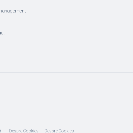
de management
ng.
ii
Despre Cookies
Despre Cookies