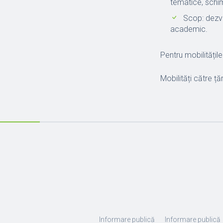
tematice, schi
Scop: dezvo
academic.
Pentru mobilități
Mobilități către ț
Informare publică
Informare publică