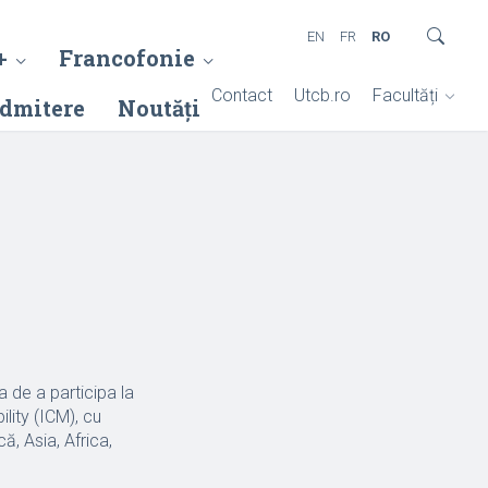
EN
FR
RO
+
Francofonie
Contact
Utcb.ro
Facultăți
dmitere
Noutăți
a de a participa la
lity (ICM), cu
ă, Asia, Africa,