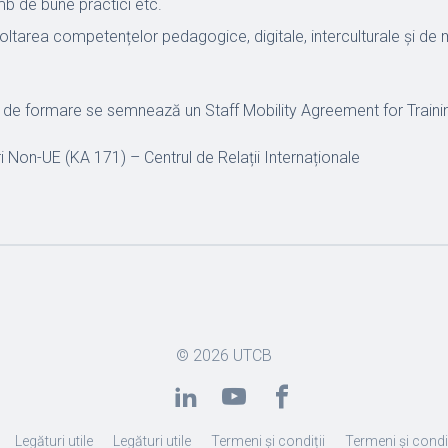
mb de bune practici etc.
ltarea competențelor pedagogice, digitale, interculturale și 
le de formare se semnează un Staff Mobility Agreement for Traini
ări Non-UE (KA 171) – Centrul de Relații Internaționale
© 2026
UTCB
Legături utile
Legături utile
Termeni și condiții
Termeni și condiț