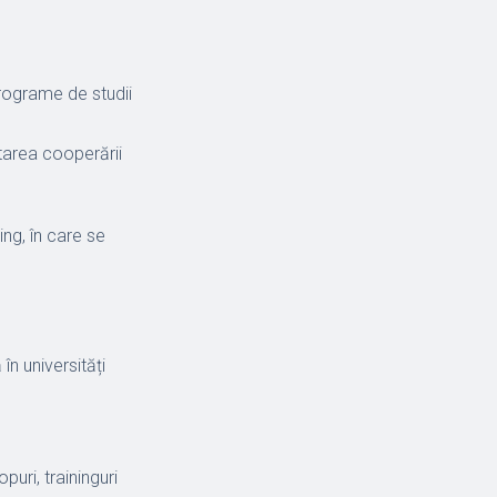
 programe de studii
tarea cooperării
ng, în care se
în universități
uri, traininguri