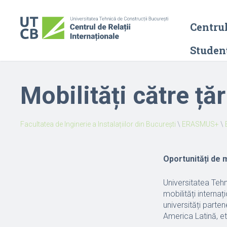
Centrul
Studenț
Mobilități către ț
Facultatea de Inginerie a Instalațiilor din București
\
ERASMUS+
\
Oportunități de 
Universitatea Tehn
mobilități interna
universități parte
America Latină, et