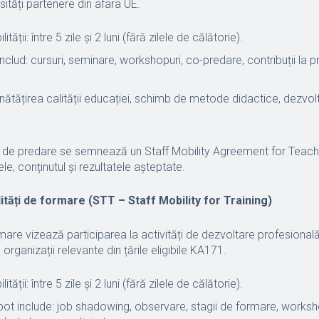
rsități partenere din afara UE.
tății: între 5 zile și 2 luni (fără zilele de călătorie).
 includ: cursuri, seminare, workshopuri, co-predare, contribuții la
ătățirea calității educației, schimb de metode didactice, dezvol
le de predare se semnează un Staff Mobility Agreement for Teachi
le, conținutul și rezultatele așteptate.
ități de formare (STT – Staff Mobility for Training)
mare vizează participarea la activități de dezvoltare profesională 
organizații relevante din țările eligibile KA171.
tății: între 5 zile și 2 luni (fără zilele de călătorie).
e pot include: job shadowing, observare, stagii de formare, workshop