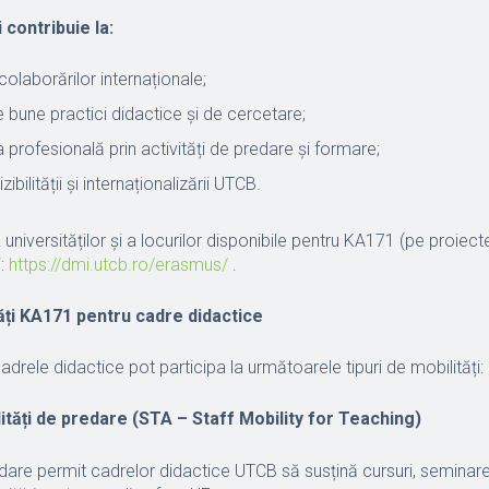
 contribuie la:
colaborărilor internaționale;
 bune practici didactice și de cercetare;
 profesională prin activități de predare și formare;
zibilității și internaționalizării UTCB.
 universităților și a locurilor disponibile pentru KA171 (pe proiecte, 
i:
https://dmi.utcb.ro/erasmus/
.
tăți KA171 pentru cadre didactice
adrele didactice pot participa la următoarele tipuri de mobilități:
ități de predare (STA – Staff Mobility for Teaching)
edare permit cadrelor didactice UTCB să susțină cursuri, seminare 