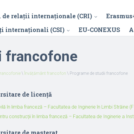
 de relații internaționale (CRI)
Erasmus
i internaționali (CSI)
EU-CONEXUS
A
i francofone
francofonie
\
Învățământ francofon
\
Programe de studii francofone
rsitare de licență
vilă în limba franceză – Facultatea de Inginerie în Limbi Străine (
entru construcții în limba franceză – Facultatea de Inginerie a Instal
rsitare de masterat