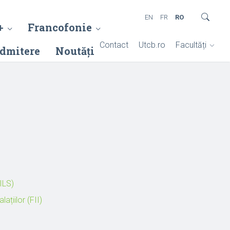
EN
FR
RO
+
Francofonie
Contact
Utcb.ro
Facultăți
dmitere
Noutăți
FILS)
ațiilor (FII)