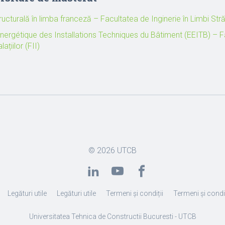
tructurală în limba franceză – Facultatea de Inginerie în Limbi Str
Energétique des Installations Techniques du Bâtiment (EEITB) – 
lațiilor (FII)
© 2026
UTCB
Legături utile
Legături utile
Termeni și condiții
Termeni și condiț
Universitatea Tehnica de Constructii Bucuresti - UTCB