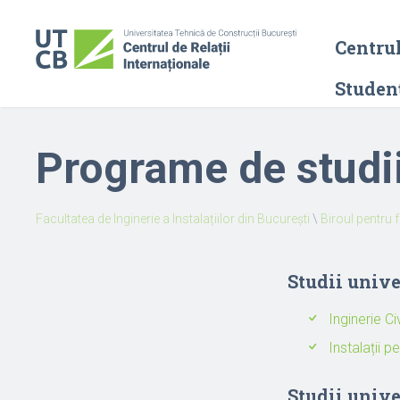
Centrul
Studenț
Programe de studi
Facultatea de Inginerie a Instalațiilor din București
\
Biroul pentru 
Studii unive
Inginerie Ci
Instalații p
Studii unive