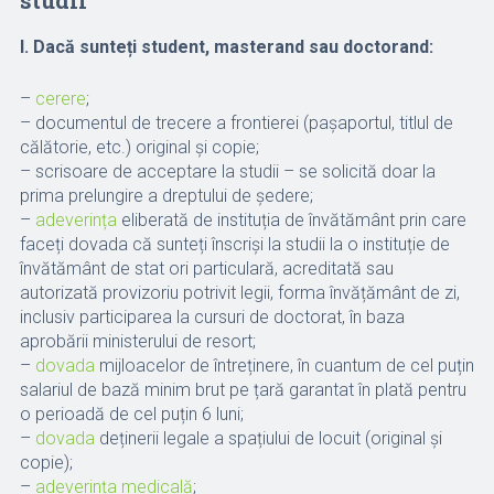
studii
I. Dacă sunteți student, masterand sau doctorand:
–
cerere
;
– documentul de trecere a frontierei (pașaportul, titlul de
călătorie, etc.) original și copie;
– scrisoare de acceptare la studii – se solicită doar la
prima prelungire a dreptului de ședere;
–
adeverința
eliberată de instituția de învătământ prin care
faceți dovada că sunteți înscriși la studii la o instituție de
învătământ de stat ori particulară, acreditată sau
autorizată provizoriu potrivit legii, forma învățământ de zi,
inclusiv participarea la cursuri de doctorat, în baza
aprobării ministerului de resort;
–
dovada
mijloacelor de întreținere, în cuantum de cel puțin
salariul de bază minim brut pe țară garantat în plată pentru
o perioadă de cel puțin 6 luni;
–
dovada
deținerii legale a spațiului de locuit (original și
copie);
–
adeverința medicală
;