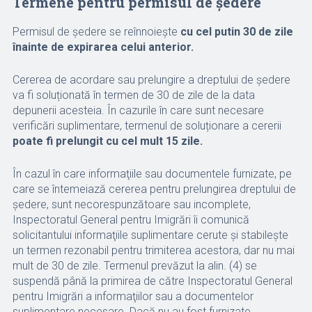
Termene pentru permisul de ședere
Permisul de ședere se reînnoiește
cu cel putin 30 de zile
înainte de expirarea celui anterior.
Cererea de acordare sau prelungire a dreptului de ședere
va fi soluționată în termen de 30 de zile de la data
depunerii acesteia. În cazurile în care sunt necesare
verificări suplimentare, termenul de soluționare a cererii
poate fi prelungit cu cel mult 15 zile.
În cazul în care informaţiile sau documentele furnizate, pe
care se întemeiază cererea pentru prelungirea dreptului de
şedere, sunt necorespunzătoare sau incomplete,
Inspectoratul General pentru Imigrări îi comunică
solicitantului informaţiile suplimentare cerute şi stabileşte
un termen rezonabil pentru trimiterea acestora, dar nu mai
mult de 30 de zile. Termenul prevăzut la alin. (4) se
suspendă până la primirea de către Inspectoratul General
pentru Imigrări a informaţiilor sau a documentelor
suplimentare necesare. Dacă nu au fost furnizate