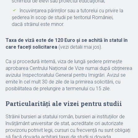
schimbul de elevi sau proiectul educaţional;
încuviințarea părinților sau a tutorelui cu privire la
șederea în scop de studii pe teritoriul României,
dacă străinul este minor.
Taxa de viză este de 120 Euro și se achită în statul în
care faceți solicitarea
(vezi detalii mai jos).
Ca și procedură internă, viza de lungă ședere primește
aprobarea Centrului Național de Vize numai după obținerea
avizului Inspectoratului General pentru Imigrări. Avizul se
emite în cel mult 30 de zile de la primirea solicitării, cu
posibilitatea de prelungire a termenului cu 15 zile.
Particularități ale vizei pentru studii
Străinii bursieri ai statului român, bursieri ai instituțiilor de
învățământ universitar de stat, acreditate ori autorizate
provizoriu potrivit legii, cursuri cu frecvență nu sunt obligați
să facă dovada achitarii taxei de studii și dovada