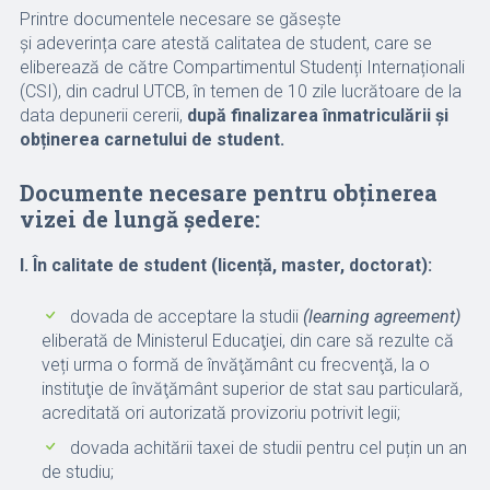
Printre documentele necesare se găsește
și adeverința care atestă calitatea de student, care se
eliberează de către Compartimentul Studenți Internaționali
(CSI), din cadrul UTCB, în temen de 10 zile lucrătoare de la
data depunerii cererii,
după finalizarea înmatriculării și
obținerea carnetului de student.
Documente necesare pentru obținerea
vizei de lungă ședere:
I. În calitate de student (licență, master, doctorat)
:
dovada de acceptare la studii
(learning agreement)
eliberată de Ministerul Educaţiei, din care să rezulte că
veți urma o formă de învăţământ cu frecvenţă, la o
instituţie de învăţământ superior de stat sau particulară,
acreditată ori autorizată provizoriu potrivit legii;
dovada achitării taxei de studii pentru cel puțin un an
de studiu;