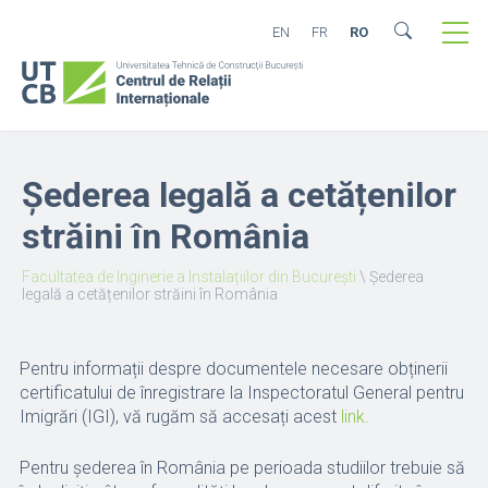
EN
FR
RO
Șederea legală a cetățenilor
străini în România
Facultatea de Inginerie a Instalațiilor din București
\
Șederea
legală a cetățenilor străini în România
Pentru informații despre documentele necesare obținerii
certificatului de înregistrare la Inspectoratul General pentru
Imigrări (IGI), vă rugăm să accesați acest
link.
Pentru șederea în România pe perioada studiilor trebuie să