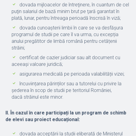
dovada mijloacelor de întreţinere, în cuantum de cel
puţin salariul de bază minim brut pe ţară garantat în
plată, lunar, pentru întreaga perioadă înscrisă în viză;
dovada cunoașterii limbii în care se va desfășura
programul de studii pe care îl va urma, cu excepția
anului pregătitor de limbă română pentru cetățenii
străini;
certificat de cazier judiciar sau alt document cu
aceeași valoare juridică;
asigurarea medicală pe perioada valabilității vizei;
încuviințarea părinților sau a tutorelui cu privire la
șederea în scop de studii pe teritoriul României,
dacă străinul este minor.
II. În cazul în care participați la un program de schimb
de elevi sau proiect educațional
:
dovada acceptării la studii eliberată de Ministerul