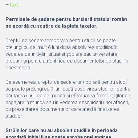
–
taxe
.
Permisele de şedere pentru bursierii statului român
se acordă cu scutire de la plata taxelor.
Dreptul de şedere temporară pentru studii se poate
prelungi cu cel mult 6 luni după absolvirea studiilor, în
vederea definitivării situaţiei şcolare sau universitare,
precum și pentru autentificarea documentelor de studii în
acest scop.
De asemenea, dreptul de şedere temporară pentru studii
se poate prelungi cu 9 luni după absolvirea studiilor, pentru
căutarea unui loc de muncă şi efectuarea formalităţilor de
angajare în muncă sau în vederea deschiderii unei afaceri,
cu prezentarea documentelor care atestă finalizarea
studiilor.
Străinilor care nu au absolvit studiile în perioada
acordată inițial li se poate aproba prelungirea