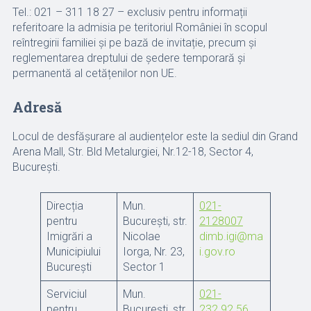
Tel.: 021 – 311 18 27 – exclusiv pentru informații
referitoare la admisia pe teritoriul României în scopul
reîntregirii familiei și pe bază de invitație, precum și
reglementarea dreptului de ședere temporară și
permanentă al cetățenilor non UE.
Adresă
Locul de desfășurare al audiențelor este la sediul din Grand
Arena Mall, Str. Bld Metalurgiei, Nr.12-18, Sector 4,
București.
Direcția
Mun.
021-
pentru
București, str.
2128007
Imigrări a
Nicolae
dimb.igi@ma
Municipiului
Iorga, Nr. 23,
i.gov.ro
București
Sector 1
Serviciul
Mun.
021-
pentru
București, str.
232.92.56