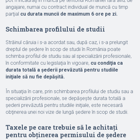
pot fi încadraţi în muncă pe teritoriul României fără aviz de
angajare, numai cu contract individual de muncă cu timp
parţial
cu durata muncii de maximum 6 ore pe zi.
Schimbarea profilului de studii
Străinul căruia i s-a acordat sau, după caz, i s-a prelungit
dreptul de şedere în scop de studii în România poate
schimba profilul de studiu sau al specializării profesionale,
în conformitate cu legislaţia în vigoare,
cu condiţia ca
durata totală a şederii prevăzută pentru studiile
iniţiale să nu fie depăşită.
În situaţia în care, prin schimbarea profilului de studiu sau a
specializării profesionale, se depăşeşte durata totală a
şederii prevăzută pentru studiile iniţiale, este necesară
obţinerea unei noi vize de lungă şedere în scop de studii.
Taxele pe care trebuie să le achitați
pentru obținerea permisului de ședere