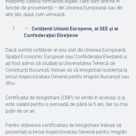
îndepliniți câteva formalități legale, care sunt diferite în
funcție de proveniență – din Uniunea Europeană sau din
alte țări, după cum urmează:
Cetățenii Uniunii Europene, ai SEE şi ai
Confederaţiei Elveţiene
Dacă sunteți cetățean al unui stat din Uniunea Europeană,
Spațiul Economic European sau Confederația Elvețiană și
ați fost admis să studiați la Universitatea Tehnică de
Construcții București, trebuie să vă înregistrați rezidența la
biroul Inspectoratului General pentru Imigrări București sau
Ilfov.
Certificatul de înregistrare (CNP) se emite în aceeași zi și
este valabil pentru o perioadă de până la 5 ani, dar nu mai
puțin de un an.
Pentru obținerea certificatului de înregistrare trebuie să
prezentați la biroul Inspectoratului General pentru Imigrări