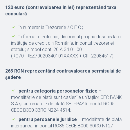
120 euro (contravaloarea în lei) reprezentând taxa
consulară
în numerar la Trezorerie / C.E.C.;
în format electronic, din contul propriu deschis la o
instituție de credit din România, în contul trezoreriei
statului; simbol cont: 20.A.34.01.00
(RO70TREZ70020340101XXXXX + CIF 22084517).
265 RON reprezentând contravaloarea permisului de
ședere
pentru categoria persoanelor fizice
–
modalitățile de plată sunt casieriile unităților CEC BANK
S.A și automatele de plată SELFPAY în contul RO05
CECE B300 33RO N224 4514;
pentru persoanele juridice
– modalitate de plată
interbancar în contul RO35 CECE B000 30RO N127