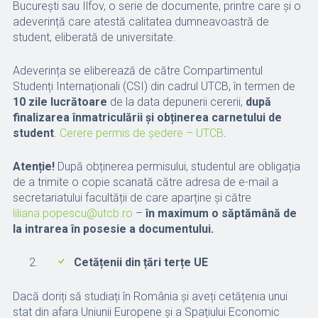
București sau Ilfov, o serie de documente, printre care și o
adeverință care atestă calitatea dumneavoastră de
student, eliberată de universitate.
Adeverința se eliberează de către Compartimentul
Studenți Internaționali (CSI) din cadrul UTCB, în termen de
10 zile lucrătoare
de la data depunerii cererii,
după
finalizarea înmatriculării și obținerea carnetului de
student
.
Cerere permis de ședere – UTCB
.
Atenție!
După obținerea permisului, studentul are obligația
de a trimite o copie scanată către adresa de e-mail a
secretariatului facultății de care aparține și către
liliana.popescu@utcb.ro
–
în maximum o săptămână de
la intrarea în posesie a documentului.
Cetățenii din țări terțe UE
Dacă doriți să studiați în România și aveți cetățenia unui
stat din afara Uniunii Europene și a Spațiului Economic