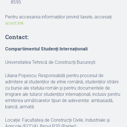
8595.
Pentru accesarea informațiilor privind taxele, accesați
acest link
.
Contact:
Compartimentul Studenți Internaționali
Universitatea Tehnică de Construcții București.
Liliana Popescu: Responsabilă pentru procesul de
admitere al studenților de etnie română, studenților străini
cu burse ale statului român și pentru documentele de
imigrare ale tuturor studenților internaționali, inclusiv pentru
emiterea următoarelor tipuri de adeverințe: ambasadă,
bancă, armată.
Locație: Facultatea de Construcții Civile, Industriale și
Agricole (FCCIA), Biroul P20 (Parter),