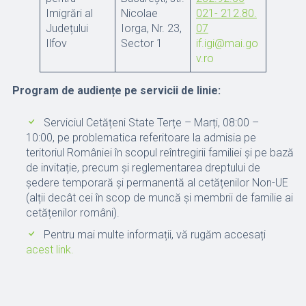
Imigrări al
Nicolae
021-
212.80.
Județului
Iorga, Nr. 23,
07
Ilfov
Sector 1
if.igi@mai.go
v.ro
Program de audiențe pe servicii de linie:
Serviciul Cetățeni State Terțe – Marți, 08:00 –
10:00, pe problematica referitoare la admisia pe
teritoriul României în scopul reîntregirii familiei și pe bază
de invitație, precum și reglementarea dreptului de
ședere temporară și permanentă al cetățenilor Non-UE
(alții decât cei în scop de muncă și membrii de familie ai
cetățenilor români).
Pentru mai multe informații, vă rugăm accesați
acest link.