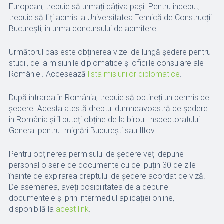
European, trebuie să urmați câțiva pași. Pentru început,
trebuie să fiți admis la Universitatea Tehnică de Construcții
București, în urma concursului de admitere.
Următorul pas este obținerea vizei de lungă ședere pentru
studii, de la misiunile diplomatice și oficiile consulare ale
României. Accesează
lista misiunilor diplomatice
.
După intrarea în România, trebuie să obtineți un permis de
ședere. Acesta atestă dreptul dumneavoastră de ședere
în România și îl puteți obține de la biroul Inspectoratului
General pentru Imigrări București sau Ilfov.
Pentru obținerea permisului de ședere veți depune
personal o serie de documente cu cel puțin 30 de zile
înainte de expirarea dreptului de ședere acordat de viză.
De asemenea, aveți posibilitatea de a depune
documentele și prin intermediul aplicației online,
disponibilă la
acest link
.